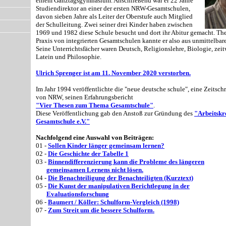
einem Ganztagsgymnasium. Anschließend war er 22 Jahre
Studiendirektor an ei
ner der ersten
NRW-Gesamtschulen,
davon sieben Jahre als Leiter der Oberstufe auch Mitglied
der Schulleitung. Zwei seiner drei Kinder haben zwischen
1969 und 1982 diese Schule besucht und dort ihr Abitur gemacht. Th
Praxis von integrierten Gesamtschulen kannte er also aus unmittelbar
Seine Unterrichtsfächer waren Deutsch, Religionslehre, Biologie, zei
Latein und Philosophie.
Ulrich Sprenger ist am 11. November 2020 verstorben.
Im Jahr 1994 veröffentlichte die "neue deutsche schule", eine Zeitsch
von NRW, seinen Erfahrungsbericht
"Vier Thesen zum Thema Gesamtschule"
.
Diese Veröffentlichung gab den Anstoß zur Gründung des
"Arbeitskr
Gesamtschule e.V."
Nachfolgend eine Auswahl von Beiträgen:
01 -
Sollen Kinder länger gemeinsam lernen?
02 -
Die Geschichte der Tabelle 1
03 -
Binnendifferenzierung kann die Probleme des längeren
gemeinsamen Lernens nicht lösen.
04 -
Die Benachteiligung der Benachteiligten (Kurztext)
05 -
Die Kunst der manipulativen Berichtlegung in der
Evaluationsforschung
06 -
Baumert / Köller: Schulform-Vergleich (1998)
07 -
Zum Streit um die bessere Schulform.