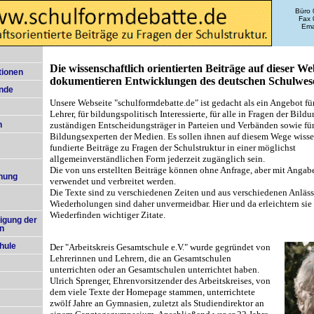
Büro 
Fax 
Ema
Die wissenschaftlich orientierten Beiträge auf dieser We
tionen
dokumentieren Entwicklungen des deutschen Schulwes
nde
Unsere Webseite "schulformdebatte.de" ist gedacht als ein Angebot fü
Lehrer, für bildungspolitisch Interessierte, für alle in Fragen der Bild
zuständigen Entscheidungsträger in Parteien und Verbänden sowie fü
n
Bildungsexperten der Medien. Es sollen ihnen auf diesem Wege wisse
fundierte Beiträge zu Fragen der Schulstruktur in einer möglichst
allgemeinverständlichen Form jederzeit zugänglich sein.
Die von uns erstellten Beiträge können ohne Anfrage, aber mit Angab
hung
verwendet und verbreitet werden.
Die Texte sind zu verschiedenen Zeiten und aus verschiedenen Anläss
Wiederholungen sind daher unvermeidbar. Hier und da erleichtern sie
Wiederfinden wichtiger Zitate.
igung der
en
Der
"Arbeitskreis Gesamtschule e.V."
wurde
gegründet von
hule
Lehrerinnen und Lehrern, die an Gesamtschulen
unterrichten oder an Gesamtschulen unterrichtet haben.
Ulrich Sprenger, Ehrenvorsitzender des Arbeitskreises, von
dem viele Texte der Homepage stammen, unterrichtete
zwölf Jahre an Gymnasien, zuletzt als Studiendirektor an