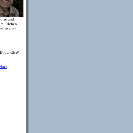
eorie und
em Erleben.
tweise auch
rift der GEW
eises