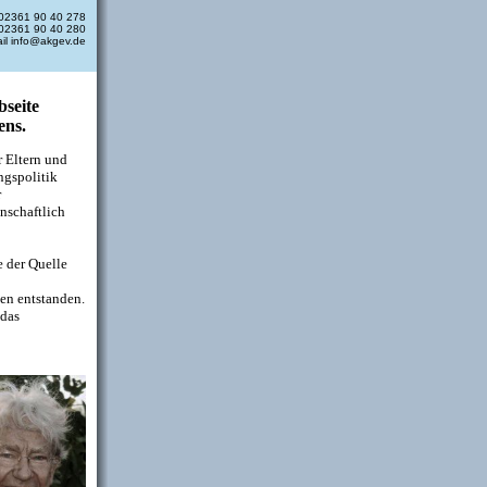
02361 90 40 278
02361 90 40 280
il info@akgev.de
bseite
ens.
r Eltern und
ungspolitik
r
nschaftlich
e der Quelle
en entstanden.
 das